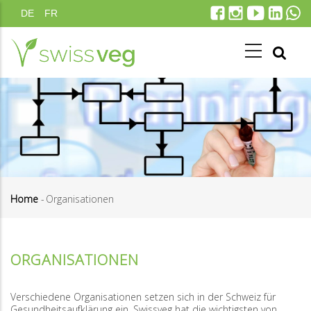
Skip
DE
FR
to
main
content
Home
-
Organisationen
Breadcrumb
ORGANISATIONEN
Verschiedene Organisationen setzen sich in der Schweiz für
Gesundheitsaufklärung ein. Swissveg hat die wichtigsten von