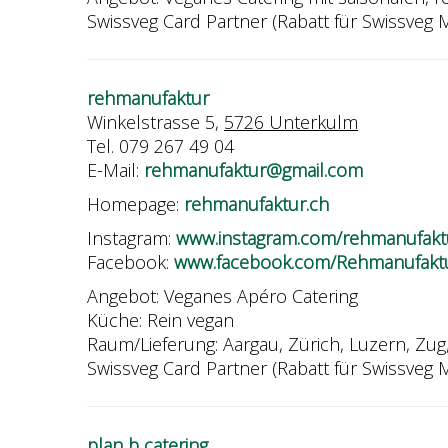
Swissveg Card Partner (Rabatt für Swissveg M
rehmanufaktur
Winkelstrasse 5,
5726 Unterkulm
Tel. 079 267 49 04
E-Mail:
rehmanufaktur@gmail.com
Homepage:
rehmanufaktur.ch
Instagram:
www.instagram.com/
rehmanufakt
Facebook:
www.facebook.com/
Rehmanufakt
Angebot: Veganes Apéro Catering
Küche: Rein vegan
Raum/Lieferung: Aargau, Zürich, Luzern, Zug
Swissveg Card Partner (Rabatt für Swissveg M
plan b catering