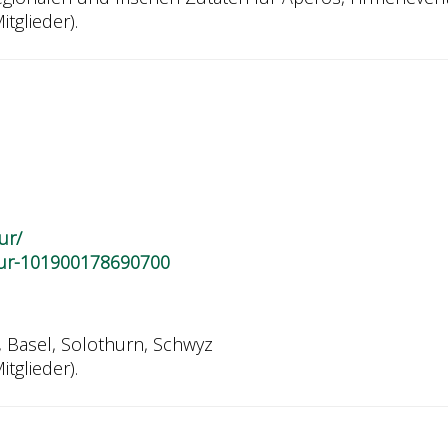
itglieder).
ur/
ur-101900178690700
, Basel, Solothurn, Schwyz
itglieder).