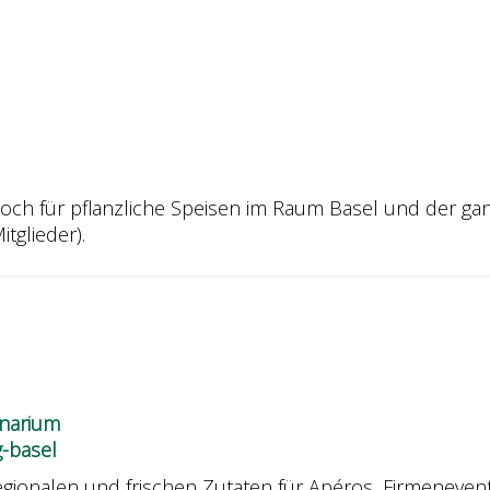
tkoch für pflanzliche Speisen im Raum Basel und der g
tglieder).
narium
-basel
regionalen und frischen Zutaten für Apéros, Firmeneven