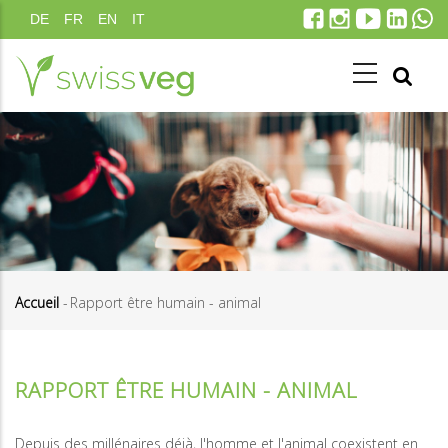
Aller
DE
FR
EN
IT
au
contenu
principal
Accueil
-
Rapport être humain - animal
Fil
d'Ariane
RAPPORT ÊTRE HUMAIN - ANIMAL
Depuis des millénaires déjà, l'homme et l'animal coexistent en