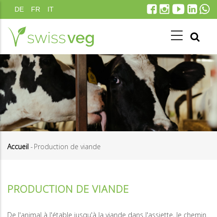
Aller
DE
FR
IT
au
contenu
principal
Accueil
-
Production de viande
Fil
d'Ariane
PRODUCTION DE VIANDE
De l'animal à l'étable jusqu'à la viande dans l'assiette, le chemin