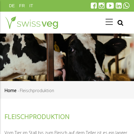
Direkt
DE
FR
IT
zum
Inhalt
Home
-
Fleischproduktion
Pfadnavigation
FLEISCHPRODUKTION
Vom Tier im Stall bis zum Fleisch auf dem Teller ist es ein langer