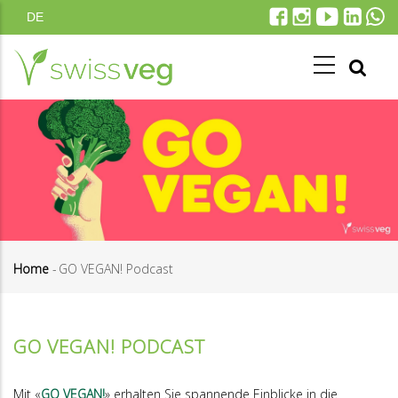
Skip
DE
to
main
content
Home
-
GO VEGAN! Podcast
Breadcrumb
GO VEGAN! PODCAST
Mit «
GO VEGAN!
» erhalten Sie spannende Einblicke in die