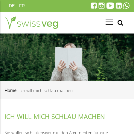
Skip
DE
FR
to
main
content
Home
-
Ich will mich schlau machen
Breadcrumb
ICH WILL MICH SCHLAU MACHEN
Sie wollen sich intensiver mit den Argumenten für eine