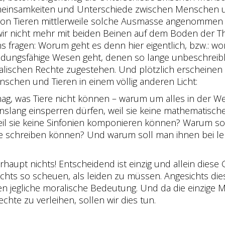
meinsamkeiten und Unterschiede zwischen Menschen und
on Tieren mittlerweile solche Ausmasse angenommen hat
d wir nicht mehr mit beiden Beinen auf dem Boden der 
s fragen: Worum geht es denn hier eigentlich, bzw.: wo
dungsfähige Wesen geht, denen so lange unbeschreibl
ralischen Rechte zugestehen. Und plötzlich erscheinen
chen und Tieren in einem völlig anderen Licht:
 was Tiere nicht können – warum um alles in der Welt 
slang einsperren dürfen, weil sie keine mathematisc
il sie keine Sinfonien komponieren können? Warum so
te schreiben können? Und warum soll man ihnen bei le
aupt nichts! Entscheidend ist einzig und allein dies
nichts so scheuen, als leiden zu müssen. Angesichts di
jegliche moralische Bedeutung. Und da die einzige Mö
chte zu verleihen, sollen wir dies tun.