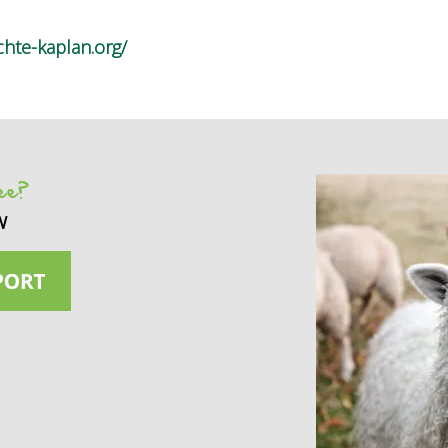
chte-kaplan.org/
see?
w