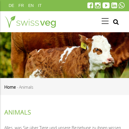
Skip
DE
FR
EN
IT
to
main
content
Home
-
Animals
Breadcrumb
ANIMALS
Alles, was Sie über Tiere und unsere Beziehung zu ihnen wissen