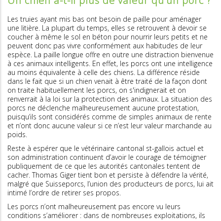
Un chien a-t-il plus de valeur qu’un porc ?
Les truies ayant mis bas ont besoin de paille pour aménager
une litière. La plupart du temps, elles se retrouvent à devoir se
coucher à même le sol en béton pour nourrir leurs petits et ne
peuvent donc pas vivre conformément aux habitudes de leur
espèce. La paille longue offre en outre une distraction bienvenue
à ces animaux intelligents. En effet, les porcs ont une intelligence
au moins équivalente à celle des chiens. La différence réside
dans le fait que si un chien venait à être traité de la façon dont
on traite habituellement les porcs, on s'indignerait et on
renverrait à la loi sur la protection des animaux. La situation des
porcs ne déclenche malheureusement aucune protestation,
puisqu’ils sont considérés comme de simples animaux de rente
et n’ont donc aucune valeur si ce n’est leur valeur marchande au
poids.
Reste à espérer que le vétérinaire cantonal st-gallois actuel et
son administration continuent d’avoir le courage de témoigner
publiquement de ce que les autorités cantonales tentent de
cacher. Thomas Giger tient bon et persiste à défendre la vérité,
malgré que Suisseporcs, l’union des producteurs de porcs, lui ait
intimé l’ordre de retirer ses propos.
Les porcs n’ont malheureusement pas encore vu leurs
conditions s’améliorer : dans de nombreuses exploitations, ils