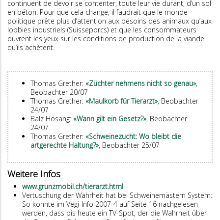
continuent de devoir se contenter, toute leur vie durant, d’un sol
en béton. Pour que cela change, il faudrait que le monde
politique prête plus d’attention aux besoins des animaux qu’aux
lobbies industriels (Suisseporcs) et que les consommateurs
ouvrent les yeux sur les conditions de production de la viande
qu’ils achètent.
Thomas Grether:
«Züchter nehmens nicht so genau»
,
Beobachter 20/07
Thomas Grether:
«Maulkorb für Tierarzt»
, Beobachter
24/07
Balz Hosang:
«Wann gilt ein Gesetz?»
, Beobachter
24/07
Thomas Grether:
«Schweinezucht: Wo bleibt die
artgerechte Haltung?»
, Beobachter 25/07
Weitere Infos
www.grunzmobil.ch/tierarzt.html
Vertuschung der Wahrheit hat bei Schweinemästern System:
So konnte im Vegi-Info 2007-4 auf Seite 16 nachgelesen
werden, dass bis heute ein TV-Spot, der die Wahrheit über