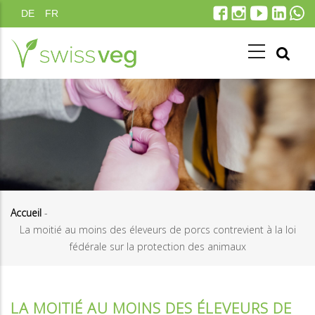
Aller
DE
FR
au
contenu
principal
Accueil
-
La moitié au moins des éleveurs de porcs contrevient à la loi
Fil
fédérale sur la protection des animaux
d'Ariane
LA MOITIÉ AU MOINS DES ÉLEVEURS DE