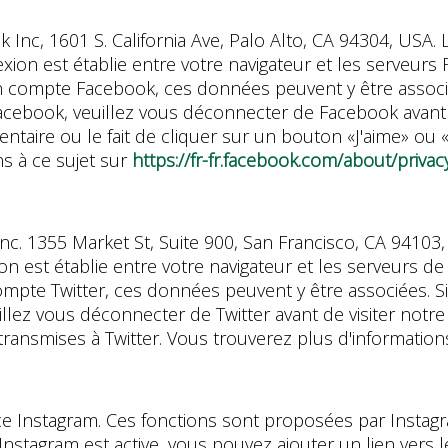
k Inc, 1601 S. California Ave, Palo Alto, CA 94304, US
ion est établie entre votre navigateur et les serveurs
 compte Facebook, ces données peuvent y être associé
ebook, veuillez vous déconnecter de Facebook avant de 
ntaire ou le fait de cliquer sur un bouton «J'aime» ou
s à ce sujet sur
https://fr-fr.facebook.com/about/privac
, Inc. 1355 Market St, Suite 900, San Francisco, CA 941
n est établie entre votre navigateur et les serveurs de
compte Twitter, ces données peuvent y être associées. 
llez vous déconnecter de Twitter avant de visiter notre s
ransmises à Twitter. Vous trouverez plus d'information
ice Instagram. Ces fonctions sont proposées par Instag
nstagram est active, vous pouvez ajouter un lien vers 