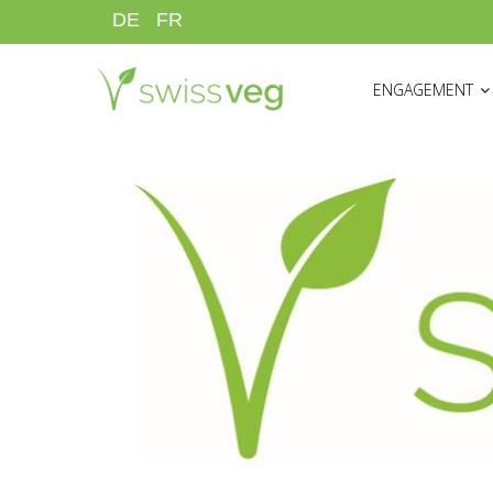
Aller
DE
FR
au
HAUPTNAVIGATI
contenu
ENGAGEMENT
principal