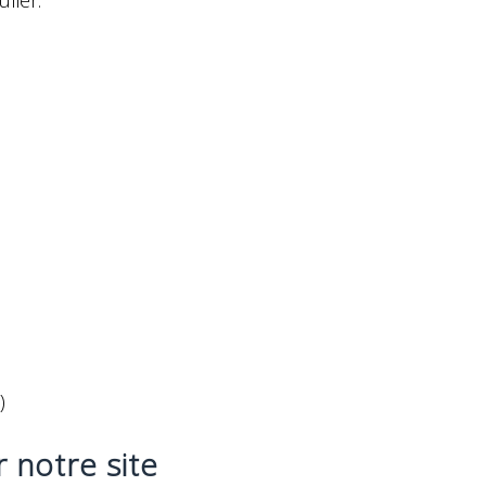
lier:
)
 notre site