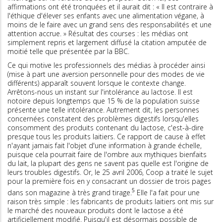
affirmations ont été tronquées et il aurait dit : « Il est contraire à
l'éthique d'élever ses enfants avec une alimentation végane, à
moins de le faire avec un grand sens des responsabilités et une
attention accrue. » Résultat des courses : les médias ont
simplement repris et largement diffusé la citation amputée de
moitié telle que présentée par la BBC.
Ce qui motive les professionnels des médias à procéder ainsi
(mise à part une aversion personnelle pour des modes de vie
différents) apparaît souvent lorsque le contexte change.
Arrêtons-nous un instant sur l'intolérance au lactose. Il est
notoire depuis longtemps que 15 % de la population suisse
présente une telle intolérance. Autrement dit, les personnes
concernées constatent des problèmes digestifs lorsqu'elles
consomment des produits contenant du lactose, c'est-à-dire
presque tous les produits laitiers. Ce rapport de cause à effet
n'ayant jamais fait l'objet d'une information à grande échelle,
puisque cela pourrait faire de l'ombre aux mythiques bienfaits
du lait, la plupart des gens ne savent pas quelle est l'origine de
leurs troubles digestifs. Or, le 25 avril 2006, Coop a traité le sujet
pour la première fois en y consacrant un dossier de trois pages
5
dans son magazine à très grand tirage.
Elle l'a fait pour une
raison très simple : les fabricants de produits laitiers ont mis sur
le marché des nouveaux produits dont le lactose a été
artificiellement modifié. Puisqu'il est désormais possible de