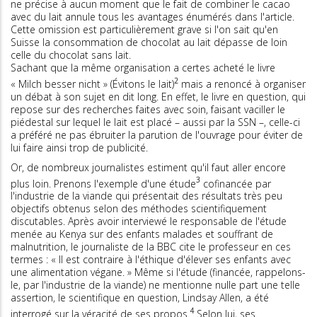
ne précise à aucun moment que le fait de combiner le cacao
avec du lait annule tous les avantages énumérés dans l'article.
Cette omission est particulièrement grave si l'on sait qu'en
Suisse la consommation de chocolat au lait dépasse de loin
celle du chocolat sans lait.
Sachant que la même organisation a certes acheté le livre
2
« Milch besser nicht » (Évitons le lait)
mais a renoncé à organiser
un débat à son sujet en dit long. En effet, le livre en question, qui
repose sur des recherches faites avec soin, faisant vaciller le
piédestal sur lequel le lait est placé – aussi par la SSN –, celle-ci
a préféré ne pas ébruiter la parution de l'ouvrage pour éviter de
lui faire ainsi trop de publicité.
Or, de nombreux journalistes estiment qu'il faut aller encore
3
plus loin. Prenons l'exemple d'une étude
cofinancée par
l'industrie de la viande qui présentait des résultats très peu
objectifs obtenus selon des méthodes scientifiquement
discutables. Après avoir interviewé le responsable de l'étude
menée au Kenya sur des enfants malades et souffrant de
malnutrition, le journaliste de la BBC cite le professeur en ces
termes : « Il est contraire à l'éthique d'élever ses enfants avec
une alimentation végane. » Même si l'étude (financée, rappelons-
le, par l'industrie de la viande) ne mentionne nulle part une telle
assertion, le scientifique en question, Lindsay Allen, a été
4
interrogé sur la véracité de ses propos.
Selon lui, ses