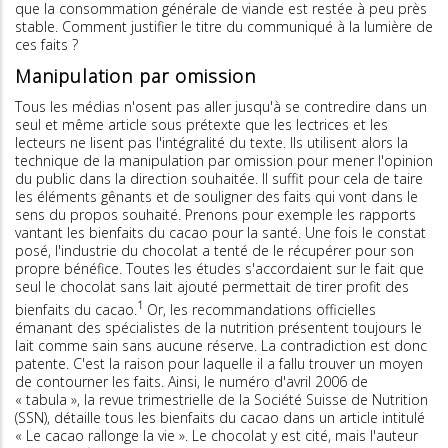
que la consommation générale de viande est restée à peu près
stable. Comment justifier le titre du communiqué à la lumière de
ces faits ?
Manipulation par omission
Tous les médias n'osent pas aller jusqu'à se contredire dans un
seul et même article sous prétexte que les lectrices et les
lecteurs ne lisent pas l'intégralité du texte. Ils utilisent alors la
technique de la manipulation par omission pour mener l'opinion
du public dans la direction souhaitée. Il suffit pour cela de taire
les éléments gênants et de souligner des faits qui vont dans le
sens du propos souhaité. Prenons pour exemple les rapports
vantant les bienfaits du cacao pour la santé. Une fois le constat
posé, l'industrie du chocolat a tenté de le récupérer pour son
propre bénéfice. Toutes les études s'accordaient sur le fait que
seul le chocolat sans lait ajouté permettait de tirer profit des
1
bienfaits du cacao.
Or, les recommandations officielles
émanant des spécialistes de la nutrition présentent toujours le
lait comme sain sans aucune réserve. La contradiction est donc
patente. C'est la raison pour laquelle il a fallu trouver un moyen
de contourner les faits. Ainsi, le numéro d'avril 2006 de
« tabula », la revue trimestrielle de la Société Suisse de Nutrition
(SSN), détaille tous les bienfaits du cacao dans un article intitulé
« Le cacao rallonge la vie ». Le chocolat y est cité, mais l'auteur