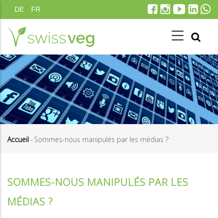
Aller
DE
FR
au
contenu
principal
Accueil
-
Sommes-nous manipulés par les médias ?
Fil
d'Ariane
SOMMES-NOUS MANIPULÉS PAR LES
MÉDIAS ?