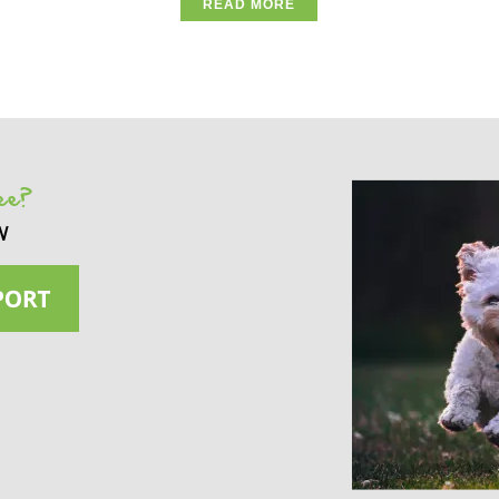
READ MORE
see?
w