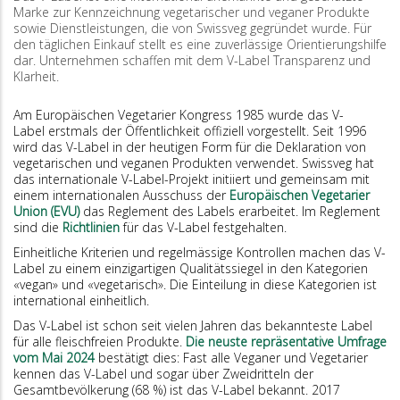
Marke zur Kenn­zeichnung vegetarischer und veganer Produkte
sowie Dienstleistungen, die von Swissveg gegründet wurde. Für
den täglichen Einkauf stellt es eine zuverlässige Orientierungshilfe
dar. Unternehmen schaffen mit dem V-Label Transparenz und
Klarheit.
Am Europäischen Vegetarier Kongress 1985 wurde das V-
Label erstmals der Öffentlichkeit offiziell vorgestellt. Seit 1996
wird das V-Label in der heutigen Form für die Deklaration von
vegetarischen und veganen Produkten verwendet. Swissveg hat
das internationale V-Label-Projekt initiiert und gemeinsam mit
einem internationalen Ausschuss der
Europäischen Vegetarier
Union (EVU)
das Reglement des Labels erarbeitet. Im Reglement
sind die
Richtlinien
für das V-Label festgehalten.
Einheitliche Kriterien und regelmässige Kontrollen machen das V-
Label zu einem einzigartigen Qualitätssiegel in den Kategorien
«vegan» und «vegetarisch». Die Einteilung in diese Kategorien ist
international einheitlich.
Das V-Label ist schon seit vielen Jahren das bekannteste Label
für alle fleischfreien Produkte.
Die neuste repräsentative Umfrage
vom Mai 2024
bestätigt dies: Fast alle Veganer und Vegetarier
kennen das V-Label und sogar über Zweidritteln der
Gesamtbevölkerung (68 %) ist das V-Label bekannt. 2017