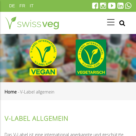
Skip
DE
FR
IT
to
main
content
Home
-
V-Label allgemein
Breadcrumb
V-LABEL ALLGEMEIN
Das V-Label ist eine international anerkannte und geschützte