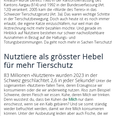
Kreatur» wurde bereits 1980 in der Kantonsverfassung des
Kantons Aargau (§14) und 1992 in der Bundesverfassung (Art.
120) verankert. 2005 kam die «Würde des Tieres» in das
Schweizer Tierschutzgesetz (Art. 3a). Das waren wichtige Schritte
in der Tierschutzbewegung. Doch auch heute ist es noch immer
erlaubt, die eigene Katze einzuschläfern, nur weil man die
Arztrechnung nicht mehr bezahlen möchte. Und gerade im
Hinblick auf Nutztiere bestehen nur schwer nachvollziehbare
Ausnahmen in Bezug auf die Haltungs- und
Tötungsbestimmungen. Da geht noch mehr in Sachen Tierschutz!
Nutztiere als grösster Hebel
für mehr Tierschutz
83 Millionen «Nutztiere» wurden 2023 in der
Schweiz
geschlachtet
2,6 in jeder Sekunde!
.
Unter die
sogenannten «Nutztiere» fallen Tiere, deren Erzeugnisse wir
konsumieren oder die wir anderweitig nutzen. Also zum Beispiel
Schweine, deren Fleisch wir essen. Kühe, deren Milch wir trinken.
Denn wusstest du, dass bei Kühen die
Milch
nur dann
einschiesst, wenn sie ein Kalb gebären? Und sie somit ständig
wieder befruchtet werden, damit wir ihre Milch konsumieren
können. Unter der Ausbeutung leiden aber auch Fische, die wir