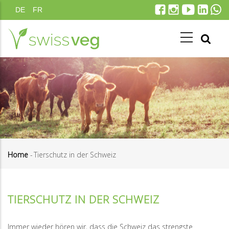
Direkt
DE
FR
zum
Inhalt
Home
-
Tierschutz in der Schweiz
Pfadnavigation
TIERSCHUTZ IN DER SCHWEIZ
Immer wieder hören wir, dass die Schweiz das strengste