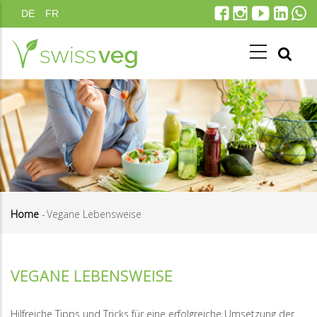
Direkt
DE
FR
zum
Inhalt
Home
-
Vegane Lebensweise
Pfadnavigation
VEGANE LEBENSWEISE
Hilfreiche Tipps und Tricks für eine erfolgreiche Umsetzung der