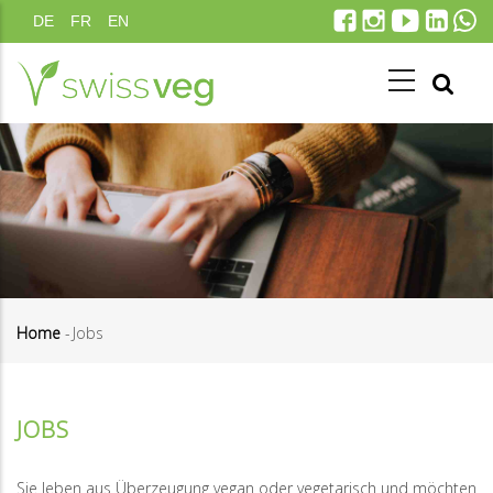
Direkt
DE
FR
EN
zum
Inhalt
Home
-
Jobs
Pfadnavigation
JOBS
Sie leben aus Überzeugung vegan oder vegetarisch und möchten