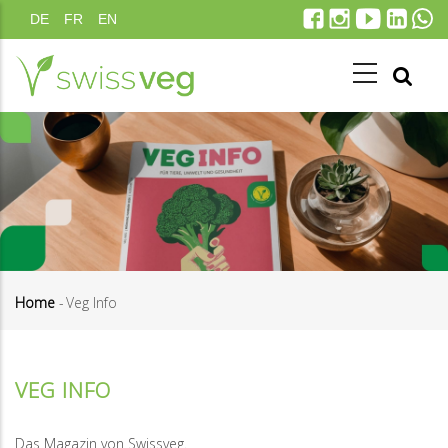
Direkt
DE
FR
EN
zum
Inhalt
Home
-
Veg Info
Pfadnavigation
VEG INFO
Das Magazin von Swissveg.