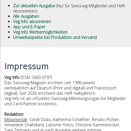
Zur aktuellen Ausgabe
(Nur für Swissveg-Mitglieder und Heft-
Abonnenten)
Alle Ausgaben
Veg Info abonnieren
App und E-Paper
Veg Info Werbemöglichkeiten
Umweltaspekte bei Produktion und Versand
Impressum
Veg Info
(ISSN 1660-0797)
Das Swissveg-Magazin erschien seit 1996 jeweils
vierteljährlich auf Deutsch (Print und digital) und Französisch
(digital). Seit 2026 erscheint das Heft halbjährlich.
Veg Info ist als offizielles Swissveg-Mitteilungsorgan für Mitglieder
und Card-Partner kostenlos.
Redaktion
Mitwirkende
: Sarah Dubs, Katherina Schäffner, Renato Pichler,
Amandine Chatellard, Lubomir Yotov, Christine Kammerecker,
Sara Ziemann und je nach Ausgabe weitere externe