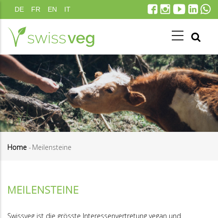
Direkt
DE
FR
EN
IT
zum
Inhalt
Home
-
Meilensteine
Pfadnavigation
MEILENSTEINE
Swissveg ist die grösste Interessenvertretung vegan und