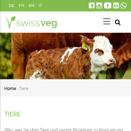
Direkt
DE
FR
EN
IT
zum
Inhalt
Home
-
Tiere
Pfadnavigation
TIERE
Alles, was Sie über Tiere und unsere Beziehung zu ihnen wissen