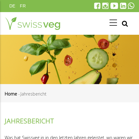
Direkt
DE
FR
zum
Inhalt
Home
-
Jahresbericht
Pfadnavigation
JAHRESBERICHT
Was hat Swissveg in in den letzten Jahren geleistet, wo waren wir