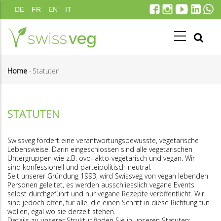
Direkt
DE
FR
EN
IT
zum
Inhalt
Home
-
Statuten
Pfadnavigation
STATUTEN
Swissveg fördert eine verantwortungsbewusste, vegetarische
Lebensweise. Darin eingeschlossen sind alle vegetarischen
Untergruppen wie z.B. ovo-lakto-vegetarisch und vegan. Wir
sind konfessionell und parteipolitisch neutral.
Seit unserer Gründung 1993, wird Swissveg von vegan lebenden
Personen geleitet, es werden ausschliesslich vegane Events
selbst durchgeführt und nur vegane Rezepte veröffentlicht. Wir
sind jedoch offen, für alle, die einen Schritt in diese Richtung tun
wollen, egal wo sie derzeit stehen.
Details zu unserer Struktur finden Sie in unseren Statuten: