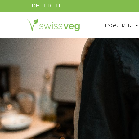
Aller
DE
FR
IT
au
HAUPTNAVIGATI
contenu
ENGAGEMENT
principal