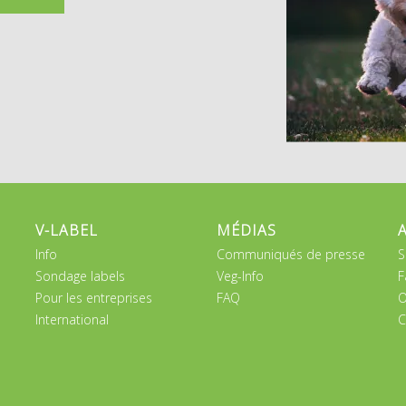
V-LABEL
MÉDIAS
Info
Communiqués de presse
S
Sondage labels
Veg-Info
F
Pour les entreprises
FAQ
O
International
C