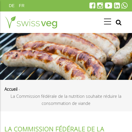
Aller
DE
FR
au
contenu
principal
Accueil
-
La Commission fédérale de la nutrition souhaite réduire la
Fil
consommation de viande
d'Ariane
LA COMMISSION FÉDÉRALE DE LA