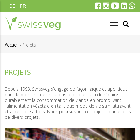
Aller
DE
FR
au
contenu
principal
Accueil
-
Projets
Fil
d'Ariane
PROJETS
Depuis 1993, Swissveg s'engage de façon laïque et apolitique
dans le domaine des relations publiques afin de réduire
durablement la consommation de viande en promouvant
l'alimentation végétale en tant que mode de vie sain, attrayant
et accessible à tous. Nous poursuivons cet objectif par le biais
de divers projets.