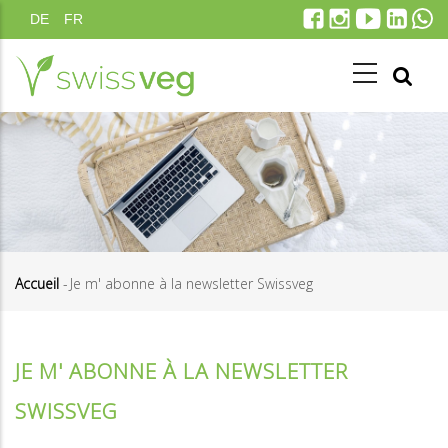
Aller
DE
FR
au
contenu
principal
Accueil
-
Je m' abonne à la newsletter Swissveg
Fil
d'Ariane
JE M' ABONNE À LA NEWSLETTER
SWISSVEG