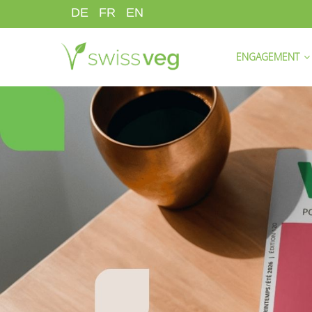
Aller
DE
FR
EN
au
HAUPTNAVIGATI
contenu
ENGAGEMENT
principal