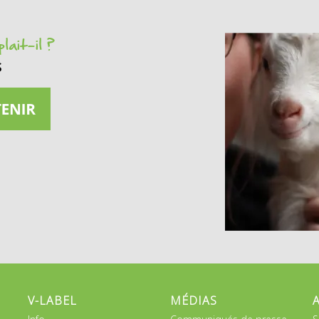
lait-il ?
s
V-LABEL
MÉDIAS