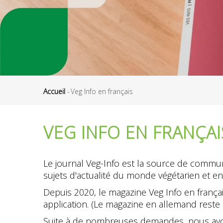
Accueil
-
Veg Info en français
Fil
d'Ariane
VEG INFO EN FRANÇAI
Le journal Veg-Info est la source de communi
sujets d'actualité du monde végétarien et en
Depuis 2020, le magazine Veg Info en frança
application. (Le magazine en allemand reste d
Suite à de nombreuses demandes, nous avon