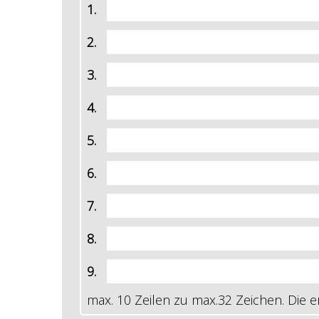
1.
2.
3.
4.
5.
6.
7.
8.
9.
max. 10 Zeilen zu max.32 Zeichen. Die erst