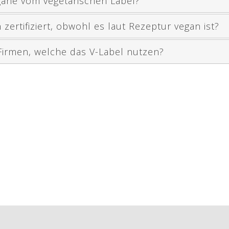
gane vom vegetarischen Label?
 zertifiziert, obwohl es laut Rezeptur vegan ist?
Firmen, welche das V-Label nutzen?
l
l
l