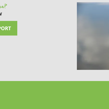
see?
w