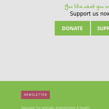
You like what you 
Support us no
NEWSLETTER
Swissveg, for animals, environment & health