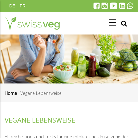
Skip
DE
FR
to
main
content
Home
-
Vegane Lebensweise
Breadcrumb
VEGANE LEBENSWEISE
Hilfreiche Tipps und Tricks für eine erfolgreiche Umsetzung der