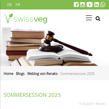
Direkt
DE
FR
zum
Inhalt
Home
-
Blogs
-
Weblog von Renato
-
Sommersession 2025
Pfadnavigation
SOMMERSESSION 2025
17.06.2025 |
Renato