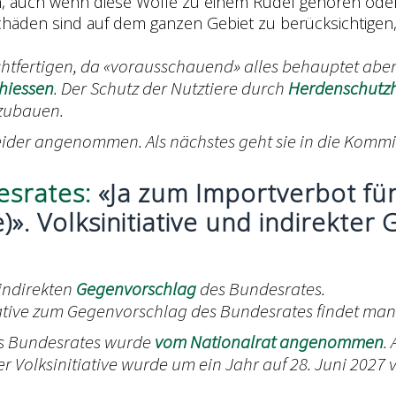
en, auch wenn diese Wölfe zu einem Rudel gehören oder 
): Schäden sind auf dem ganzen Gebiet zu berücksichti
htfertigen, da «vorausschauend» alles behauptet aber
chiessen
. Der Schutz der Nutztiere durch
Herdenschutz
szubauen.
leider angenommen. Als nächstes geht sie in die Kommi
esrates:
«Ja zum Importverbot für
e)». Volksinitiative und indirekt
 indirekten
Gegenvorschlag
des Bundesrates.
iative zum Gegenvorschlag des Bundesrates findet man
es Bundesrates wurde
vom Nationalrat angenommen
.
r Volksinitiative wurde um ein Jahr auf 28. Juni 2027 