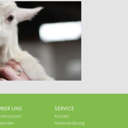
ÜBER UNS
SERVICE
nterstützen
Kontakt
penden
Adressänderung