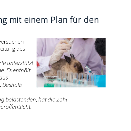
g mit einem Plan für den
rversuchen
beitung des
ie unterstützt
e. Es enthält
 aus
. Deshalb
g belastenden, hat die Zahl
röffentlicht.