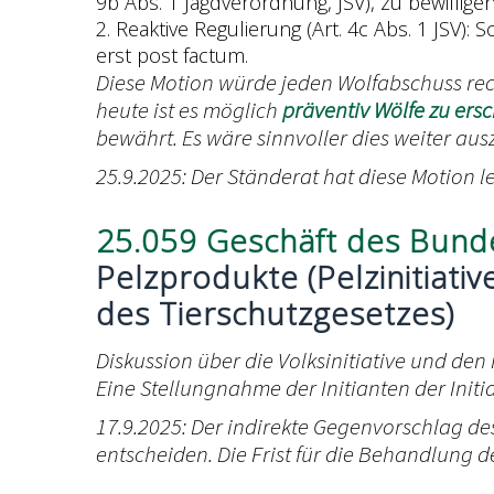
9b Abs. 1 Jagdverordnung, JSV), zu bewillig
2. Reaktive Regulierung (Art. 4c Abs. 1 JSV
erst post factum.
Diese Motion würde jeden Wolfabschuss rec
heute ist es möglich
präventiv Wölfe zu ers
bewährt. Es wäre sinnvoller dies weiter au
25.9.2025: Der Ständerat hat diese Motion 
25.059 Geschäft des Bund
Pelzprodukte (Pelzinitiativ
des Tierschutzgesetzes)
Diskussion über die Volksinitiative und den
Eine Stellungnahme der Initianten der Init
17.9.2025: Der indirekte Gegenvorschlag d
entscheiden. Die Frist für die Behandlung de