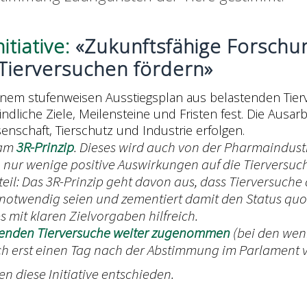
tiative:
«Zukunftsfähige Forschun
Tierversuchen fördern»
einem stufenweisen Ausstiegsplan aus belastenden Tie
ndliche Ziele, Meilensteine und Fristen fest. Die Ausar
enschaft, Tierschutz und Industrie erfolgen.
 am
3R-Prinzip
. Dieses wird auch von der Pharmaindustr
nur wenige positive Auswirkungen auf die Tierversuch
eil: Das 3R-Prinzip geht davon aus, dass Tierversuche
 notwendig seien und zementiert damit den Status quo
 mit klaren Zielvorgaben hilfreich.
tenden Tierversuche weiter zugenommen
(bei den weni
erst einen Tag nach der Abstimmung im Parlament ve
en diese Initiative entschieden.