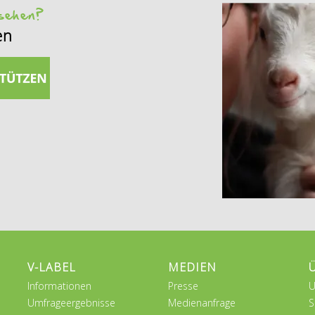
 sehen?
en
V-LABEL
MEDIEN
Informationen
Presse
U
Umfrageergebnisse
Medienanfrage
S