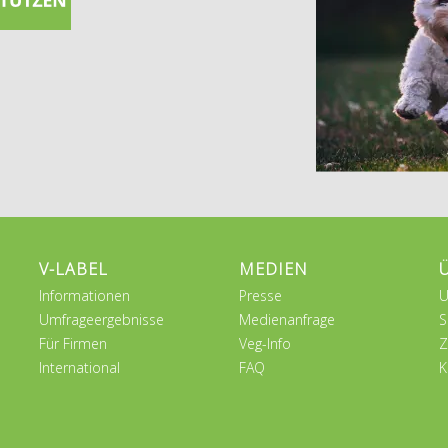
V-LABEL
MEDIEN
Informationen
Presse
U
Umfrageergebnisse
Medienanfrage
S
Für Firmen
Veg-Info
Z
International
FAQ
K