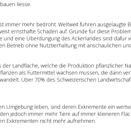
bauen liesse.
 ist immer mehr bedroht. Weltweit führen ausgelaugte 
weist ernsthafte Schäden auf. Gründe für diese Problem
e und eine Überdüngung des Ackerlandes sind dafür ve
en Betrieb ohne Nutztierhaltung mit anschaulichen und
s der Landfläche, welche die Produktion pflanzlicher Na
lanzen als Futtermittel wachsen müssen, die dann verfü
gewandelt. Über 70% des Schweizerischen Landwirtschaf
ichen Umgebung leben, sind deren Exkremente ein wert
rden jedoch immer mehr Tiere auf immer kleineren Flä
en Exkrementen nicht mehr aufnehmen.