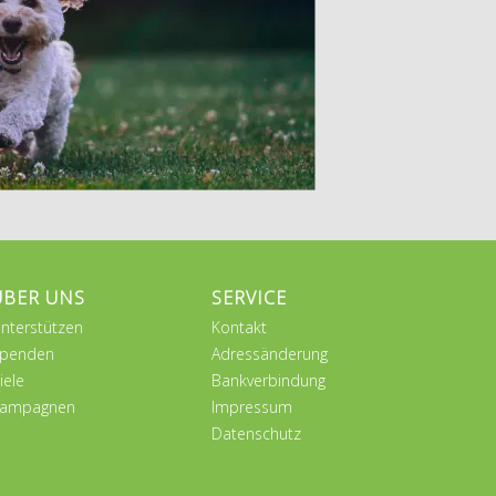
ÜBER UNS
SERVICE
nterstützen
Kontakt
penden
Adressänderung
iele
Bankverbindung
ampagnen
Impressum
Datenschutz