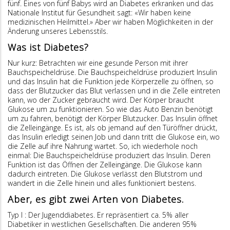
fünf. Eines von fünf Babys wird an Diabetes erkranken und das
Nationale Institut für Gesundheit sagt: «Wir haben keine
medizinischen Heilmittel.» Aber wir haben Möglichkeiten in der
Änderung unseres Lebensstils.
Was ist Diabetes?
Nur kurz: Betrachten wir eine gesunde Person mit ihrer
Bauchspeicheldrüse. Die Bauchspeicheldrüse produziert Insulin
und das Insulin hat die Funktion jede Körperzelle zu öffnen, so
dass der Blutzucker das Blut verlassen und in die Zelle eintreten
kann, wo der Zucker gebraucht wird. Der Körper braucht
Glukose um zu funktionieren. So wie das Auto Benzin benötigt
um zu fahren, benötigt der Körper Blutzucker. Das Insulin öffnet
die Zelleingänge. Es ist, als ob jemand auf den Türöffner drückt,
das Insulin erledigt seinen Job und dann tritt die Glukose ein, wo
die Zelle auf ihre Nahrung wartet. So, ich wiederhole noch
einmal: Die Bauchspeicheldrüse produziert das Insulin. Deren
Funktion ist das Öffnen der Zelleingänge. Die Glukose kann
dadurch eintreten. Die Glukose verlässt den Blutstrom und
wandert in die Zelle hinein und alles funktioniert bestens.
Aber, es gibt zwei Arten von Diabetes.
Typ I : Der Jugenddiabetes. Er repräsentiert ca. 5% aller
Diabetiker in westlichen Gesellschaften. Die anderen 95%