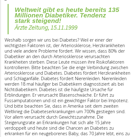
Weltweit gibt es heute bereits 135
Millionen Diabetiker. Tendenz
stark steigend!
Ärzte Zeitung, 15.11.1999
Weshalb sorgen wir uns bei Diabetes? Weil er einer der
wichtigsten Faktoren ist, der Arteriosklerose, Herzkrankheiten
und viele andere Probleme fördert. Wir wissen, dass 80% der
Diabetiker an den durch Arteriosklerose verursachten
Krankheiten sterben. Diese Leute müssen ihre Risikofaktoren
kontrollieren. Bitte beachten Sie die enge Verbindung zwischen
Arteriosklerose und Diabetes. Diabetes fördert Herzkrankheiten
und Schlaganfälle. Diabetes fördert Nierenleiden. Nierenleiden
werden 18 mal häufiger bei Diabetikern diagnostiziert als bei
Nichtdiabetikern. Diabetes ist die häufigste Ursache für
Erblindungen. Er verursacht Blasenschwäche. Er führt zu
Fussamputationen und ist ein gewichtiger Faktor bei Impotenz.
Und bitte beachten Sie, dass in Amerika seit dem zweiten
Weltkrieg die Diabeteserkrankungen um 700% gestiegen sind.
Vor allem verursacht durch Gewichtszunahme. Die
Steigerungsrate an Erkrankungen hat sich alle 15 Jahre
verdoppelt und heute sind die Chancen an Diabetes zu
erkranken für ein neugeborenes Baby, das 70 Jahre lebt, eins zu