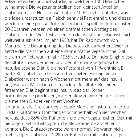
Adventisten Gesundheitsstudie, an welcher 30’000 Menschen
teilnahmen: Die Vegetarier stellten den kleinsten Anteil an
Diabetikern, die Fleischesser hatten 400% mehr Diabetes, was
die Idee unterstützt, da Fleisch sehr viel Fett enthält, und dieses
wiederum eine grosse Rolle bei Diabetes spielt. In den nächsten
20-30 Jahren werden wir einen dramatischen Anstieg des
Diabetes in der Welt feststellen, da der westliche Lebensstil sich
weltweit ausbreitet. Im Jahr 1933, hat Dr. Rabinowitch von
Montreal die Bekämpfung des Diabetes dokumentiert. Wie? Er
setzte die Menschen auf eine sehr einfache vegetarische Diät,
die arm an Fett war. Im Jahr 1955 versuchte Dr. Inder Singh diese
Resultate zu wiederholen und benutzte eine vegetarische
naturbelassene Diät, die einen Fettanteil von 11% enthielt. Er
hatte 80 Diabetiker, die Insulin benötigten. Fünfzig dieser
Diabetiker waren nach 6 Wochen nicht mehr auf das Insulin
angewiesen. Wir haben noch andere Resultate. Bei einer
fettarmen Diät beginnt das Insulin, das der Körper
normalerweise produziert, wieder aktiv zu werden und kuriert
die meisten Diabetiker innert Wochen.
Ich arbeite als Direktor des Lifestyle Medicine Institute in Loma
Linda / Kalifornien. Dort fanden wir innerhalb von vier Wochen
heraus, dass 85% der Patienten, die einer vegetarischen Diät mit
niedrigem Fettanteil folgten, die Medikamente absetzen
konnten. Die Blutzuckerwerte waren normal. Sie waren nicht
mehr länger Diabetiker. 50% der Patienten mit Diabetes Typ II