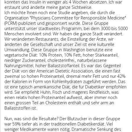
konnten das Insulin in weniger als 4 Wochen absetzen. Ich war
erstaunt und änderte meine ganze Sichtweise.
Ich möchte Ihnen noch eine Studie angeben, die durch die
Organisation "Physicians Committee for Rensponsible Medicine"
(PCRM) publiziert und gesponsert wurde. Diese Gruppe
unterstützt unser stadtweites Programm, bei dem 3000 bis 5000
Menschen involviert sind. Wir haben die ganze Stadt verändert.
Wir veränderten Restaurants, die Einstellung der Ärzte, wir
änderten die Gesellschaft und unser Ziel ist eine kulturelle
Umwandlung. Diese Gruppe in Washington benutzte eine
vegetarische Diät: 10% Protein, 10% Fett, hoher Stärkeanteil,
niedriger Zuckeranteil, cholesterinfrei., naturbelassene
Nahrungsmittel, hoher Ballaststoffanteil. Es war das Gegenteil
der Diät von der American Dietetic Association, die einen fast
zweimal so hohen Proteinanteil, dreimal mehr Fett und nur 42%
der Kalorien in Form von Kohlenhydraten zugeführt werden. Das
ist eine typisch amerikanische Diät, die für Diabetiker empfohlen
wird. Sie empfiehlt Huhn, Fisch und mageres Rindfleisch, was
einen relativ hohen Proteinanteil aufweist, aber immer noch
einen grossen Teil an Cholesterin enthält und sehr arm an
Ballaststoffen ist.
Nun, was sind die Resultate? Der Blutzucker in dieser Gruppe
war 59% tiefer als in der traditionellen Diabetikerdiät. Viel
weniger Medikamente waren nötig. Dramatische Senkung des