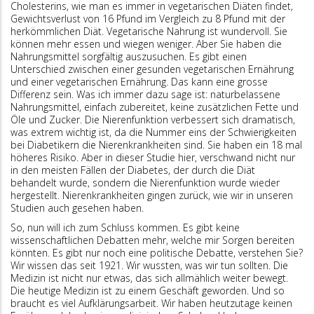
Cholesterins, wie man es immer in vegetarischen Diäten findet,
Gewichtsverlust von 16 Pfund im Vergleich zu 8 Pfund mit der
herkömmlichen Diät. Vegetarische Nahrung ist wundervoll. Sie
können mehr essen und wiegen weniger. Aber Sie haben die
Nahrungsmittel sorgfältig auszusuchen. Es gibt einen
Unterschied zwischen einer gesunden vegetarischen Ernährung
und einer vegetarischen Ernährung. Das kann eine grosse
Differenz sein. Was ich immer dazu sage ist: naturbelassene
Nahrungsmittel, einfach zubereitet, keine zusätzlichen Fette und
Öle und Zucker. Die Nierenfunktion verbessert sich dramatisch,
was extrem wichtig ist, da die Nummer eins der Schwierigkeiten
bei Diabetikern die Nierenkrankheiten sind. Sie haben ein 18 mal
höheres Risiko. Aber in dieser Studie hier, verschwand nicht nur
in den meisten Fällen der Diabetes, der durch die Diät
behandelt wurde, sondern die Nierenfunktion wurde wieder
hergestellt. Nierenkrankheiten gingen zurück, wie wir in unseren
Studien auch gesehen haben.
So, nun will ich zum Schluss kommen. Es gibt keine
wissenschaftlichen Debatten mehr, welche mir Sorgen bereiten
könnten. Es gibt nur noch eine politische Debatte, verstehen Sie?
Wir wissen das seit 1921. Wir wussten, was wir tun sollten. Die
Medizin ist nicht nur etwas, das sich allmählich weiter bewegt.
Die heutige Medizin ist zu einem Geschäft geworden. Und so
braucht es viel Aufklärungsarbeit. Wir haben heutzutage keinen