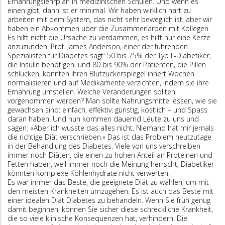
Ernährungslehrplan in medizinischen Schulen. Und wenn es
einen gibt, dann ist er minimal. Wir haben wirklich hart zu
arbeiten mit dem System, das nicht sehr beweglich ist, aber wir
haben ein Abkommen über die Zusammenarbeit mit Kollegen.
Es hilft nicht die Ursache zu verdammen, es hilft nur eine Kerze
anzuzünden. Prof. James Anderson, einer der führenden
Spezialisten für Diabetes sagt: 50 bis 75% der Typ II-Diabetiker,
die Insulin benötigen, und 80 bis 90% der Patienten, die Pillen
schlucken, könnten ihren Blutzuckerspiegel innert Wochen
normalisieren und auf Medikamente verzichten, indem sie ihre
Ernährung umstellen. Welche Veränderungen sollten
vorgenommen werden? Man sollte Nahrungsmittel essen, wie sie
gewachsen sind: einfach, effektiv, günstig, köstlich – und Spass
daran haben. Und nun kommen dauernd Leute zu uns und
sagen: «Aber ich wusste das alles nicht. Niemand hat mir jemals
die richtige Diät verschrieben.» Das ist das Problem heutzutage
in der Behandlung des Diabetes. Viele von uns verschreiben
immer noch Diäten, die einen zu hohen Anteil an Proteinen und
Fetten haben, weil immer noch die Meinung herrscht, Diabetiker
könnten komplexe Kohlenhydrate nicht verwerten.
Es war immer das Beste, die geeignete Diät zu wählen, um mit
den meisten Krankheiten umzugehen. Es ist auch das Beste mit
einer idealen Diät Diabetes zu behandeln. Wenn Sie früh genug
damit beginnen, können Sie sicher diese schreckliche Krankheit,
die so viele klinische Konsequenzen hat, verhindern. Die