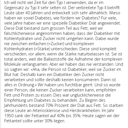
Ich will nicht viel Zeit für den Typ I verwenden, da er im
Gegensatz zu Typ II sehr selten ist. Der verbreitete Typ II betrifft
Leute über 40 Jahren und entwickelt sich sehr allmählich. Wieso
haben wir soviel Diabetes, wie fördern wir Diabetes? Für viele,
viele Jahre haben wir eine spezielle Diabetiker Diät angewendet.
Diese Diät bestand zum grossen Teil aus Fett, weil wir
fälschlicherweise angenommen haben, dass der Diabetiker mit
Kohlenhydraten und Zucker nicht umgehen kann. Dabei wurde
nie zwischen einfachen (=Zucker) und komplexen
Kohlenhydraten (=Stärke) unterschieden. Diese sind komplett
verschieden, vor allem, wenn die Stärke naturbelassen ist. Sie ist
total anders, weil die Ballaststoffe die Aufnahme der komplexen
Moleküle verlangsamen. Aber wir haben das nie verstanden. Und
so sagten wir: «Aha, die Person ist Diabetiker, weil sie Zucker im
Blut hat. Deshalb kann ein Diabetiker den Zucker nicht
verarbeiten und sollte deshalb keinen konsumieren. Dann ist
alles in Ordnung.» Wir haben uns furchtbar geirrt. Und so wurde
einer Person, die keinen Zucker verarbeiten kann, empfohlen
Fett und Protein zu essen. Dies war unglücklicherweise die
Empfehlung um Diabetes zu behandeln. Zu Beginn des
Jahrhunderts bestand 70% Prozent der Diät aus Fett. So starben
diese Leute an Arteriosklerose und Herzkrankheiten. Im Jahr
1950 sank der Fettanteil auf 40% bis 35%. Heute sagen wir der
Fettanteil sollte unter 30% liegen.