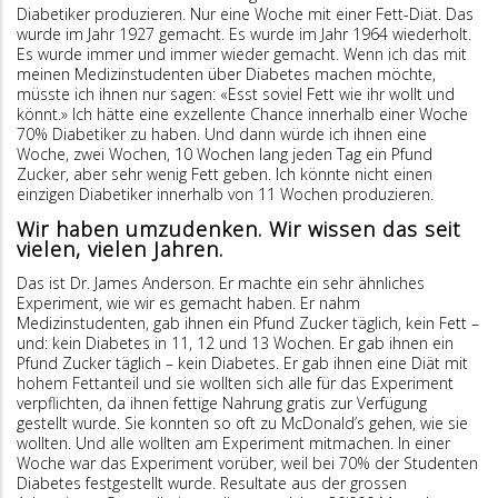
Diabetiker produzieren. Nur eine Woche mit einer Fett-Diät. Das
wurde im Jahr 1927 gemacht. Es wurde im Jahr 1964 wiederholt.
Es wurde immer und immer wieder gemacht. Wenn ich das mit
meinen Medizinstudenten über Diabetes machen möchte,
müsste ich ihnen nur sagen: «Esst soviel Fett wie ihr wollt und
könnt.» Ich hätte eine exzellente Chance innerhalb einer Woche
70% Diabetiker zu haben. Und dann würde ich ihnen eine
Woche, zwei Wochen, 10 Wochen lang jeden Tag ein Pfund
Zucker, aber sehr wenig Fett geben. Ich könnte nicht einen
einzigen Diabetiker innerhalb von 11 Wochen produzieren.
Wir haben umzudenken. Wir wissen das seit
vielen, vielen Jahren.
Das ist Dr. James Anderson. Er machte ein sehr ähnliches
Experiment, wie wir es gemacht haben. Er nahm
Medizinstudenten, gab ihnen ein Pfund Zucker täglich, kein Fett –
und: kein Diabetes in 11, 12 und 13 Wochen. Er gab ihnen ein
Pfund Zucker täglich – kein Diabetes. Er gab ihnen eine Diät mit
hohem Fettanteil und sie wollten sich alle für das Experiment
verpflichten, da ihnen fettige Nahrung gratis zur Verfügung
gestellt wurde. Sie konnten so oft zu McDonald’s gehen, wie sie
wollten. Und alle wollten am Experiment mitmachen. In einer
Woche war das Experiment vorüber, weil bei 70% der Studenten
Diabetes festgestellt wurde. Resultate aus der grossen