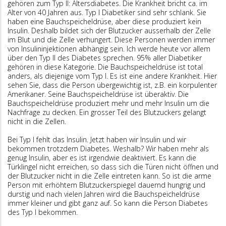
gehören zum Typ II: Altersdiabetes. Die Krankheit bricht ca. im
Alter von 40 Jahren aus. Typ I Diabetiker sind sehr schlank. Sie
haben eine Bauchspeicheldrüse, aber diese produziert kein
Insulin. Deshalb bildet sich der Blutzucker ausserhalb der Zelle
im Blut und die Zelle verhungert. Diese Personen werden immer
von Insulininjektionen abhängig sein. Ich werde heute vor allem
über den Typ II des Diabetes sprechen. 95% aller Diabetiker
gehören in diese Kategorie. Die Bauchspeicheldrüse ist total
anders, als diejenige vom Typ I. Es ist eine andere Krankheit. Hier
sehen Sie, dass die Person übergewichtig ist, z.B. ein korpulenter
Amerikaner. Seine Bauchspeicheldrüse ist überaktiv. Die
Bauchspeicheldrüse produziert mehr und mehr Insulin um die
Nachfrage zu decken. Ein grosser Teil des Blutzuckers gelangt
nicht in die Zellen.
Bei Typ I fehlt das Insulin. Jetzt haben wir Insulin und wir
bekommen trotzdem Diabetes. Weshalb? Wir haben mehr als
genug Insulin, aber es ist irgendwie deaktiviert. Es kann die
Türklingel nicht erreichen, so dass sich die Türen nicht öffnen und
der Blutzucker nicht in die Zelle eintreten kann. So ist die arme
Person mit erhöhtem Blutzuckerspiegel dauernd hungrig und
durstig und nach vielen Jahren wird die Bauchspeicheldrüse
immer kleiner und gibt ganz auf. So kann die Person Diabetes
des Typ I bekommen.