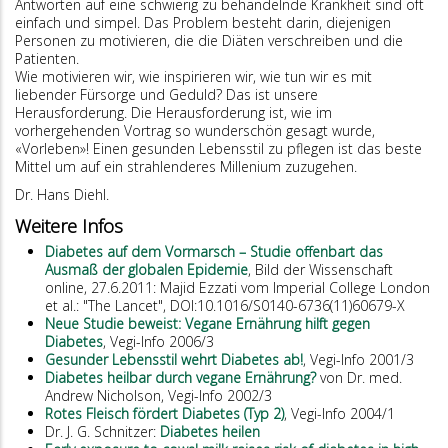
Antworten auf eine schwierig zu behandelnde Krankheit sind oft
einfach und simpel. Das Problem besteht darin, diejenigen
Personen zu motivieren, die die Diäten verschreiben und die
Patienten.
Wie motivieren wir, wie inspirieren wir, wie tun wir es mit
liebender Fürsorge und Geduld? Das ist unsere
Herausforderung. Die Herausforderung ist, wie im
vorhergehenden Vortrag so wunderschön gesagt wurde,
«Vorleben»! Einen gesunden Lebensstil zu pflegen ist das beste
Mittel um auf ein strahlenderes Millenium zuzugehen.
Dr. Hans Diehl.
Weitere Infos
Diabetes auf dem Vormarsch – Studie offenbart das
Ausmaß der globalen Epidemie
, Bild der Wissenschaft
online, 27.6.2011: Majid Ezzati vom Imperial College London
et al.: "The Lancet", DOI:10.1016/S0140-6736(11)60679-X
Neue Studie beweist: Vegane Ernährung hilft gegen
Diabetes
, Vegi-Info 2006/3
Gesunder Lebensstil wehrt Diabetes ab!
, Vegi-Info 2001/3
Diabetes heilbar durch vegane Ernährung?
von Dr. med.
Andrew Nicholson, Vegi-Info 2002/3
Rotes Fleisch fördert Diabetes (Typ 2)
, Vegi-Info 2004/1
Dr. J. G. Schnitzer:
Diabetes heilen