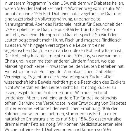
In unserem Programm in den USA, mit dem wir Diabetes heilen,
waren 50% der Diabetiker nach 4 Wochen weg vom Insulin. Wir
benutzten eine 15% Fett-Diät, eine total vegetarische Diät und
eine vegetarische Vollwerternährung, unbehandelte
Nahrungsmittel. Aber das Nationale Institut für Gesundheit der
USA empfiehlt eine Diät, die aus 30% Fett und 20% Protein
besteht, was einer Hochprotein-Diät entspricht. So wird den
Leuten beigebracht mehr Huhn, Fisch und mageres Rindfleisch
zu essen. Wir hingegen versorgten die Leute mit einer
vegetarischen Diät, die reich an komplexen Kohlenhydraten ist.
Der Kohlenhydratanteil machte über 70% aus, so wie wir ihn in
China und in den meisten anderen Ländern finden, wo das
Marketing noch keine Hirnwäsche bei den Leuten betrieben hat.
Hier ist die neuste Aussage der Amerikanischen Diabetiker-
Vereinigung. Es geht um die Verwendung von Zucker: «Der
wissenschaftliche Beweis rechtfertigt die Restriktion des Zuckers
nicht.»Wir erzählen den Leuten nicht: Es ist richtig Zucker zu
essen, es gibt keine Probleme damit. Wir müssen total
umdenken. Aber ich will eine andere Tür für das Verständnis
öffnen: Der wirkliche Verbündete in der Entwicklung von Diabetes
ist der enorme Fettanteil der westlichen Ernährung. 40% der
Kalorien, die wir zu uns nehmen, stammen aus Fett. In einer
natürlichen Ernährung sind es nur 5 bis 15%. So essen wir also
dreimal mehr Fett als nötig. Wir können Medizinstudenten eine
Woche mit einer Fett-Diät versorgen und können so 50%