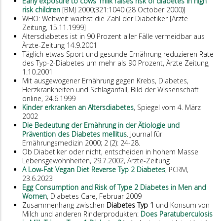
Early exposure to cows' milk raises risk of diabetes in high
risk children
[BMJ 2000;321:1040 (28 October 2000)]
WHO: Weltweit wächst die Zahl der Diabetiker [Ärzte
Zeitung, 15.11.1999]
Altersdiabetes ist in 90 Prozent aller Fälle vermeidbar aus
Ärzte-Zeitung 14.9.2001
Täglich etwas Sport und gesunde Ernährung reduzieren Rate
des Typ-2-Diabetes um mehr als 90 Prozent, Ärzte Zeitung,
1.10.2001
Mit ausgewogener Ernährung gegen Krebs, Diabetes,
Herzkrankheiten und Schlaganfall, Bild der Wissenschaft
online, 24.6.1999
Kinder erkranken an Altersdiabetes
, Spiegel vom 4. März
2002
Die Bedeutung der Ernährung in der Ätiologie und
Prävention des Diabetes mellitus
. Journal für
Ernährungsmedizin 2000; 2 (2): 24-28.
Ob Diabetiker oder nicht, entscheiden in hohem Masse
Lebensgewohnheiten, 29.7.2002, Ärzte-Zeitung
A Low-Fat Vegan Diet Reverse Typ 2 Diabetes
, PCRM,
23.6.2023
Egg Consumption and Risk of Type 2 Diabetes in Men and
Women
, Diabetes Care, Februar 2009
Zusammenhang zwischen
Diabetes Typ 1
und Konsum von
Milch und anderen Rinderprodukten:
Does Paratuberculosis