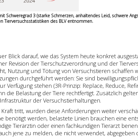
 mit Schweregrad 3 (starke Schmerzen, anhaltendes Leid, schwere Ang
en Tierversuchsstatistiken des BLV entnommen.
er Blick darauf, wie das System heute konkret ausgestal
iner Revision der Tierschutzverordnung und der Tierve
, Nutzung und Tötung von Versuchstieren schaffen wil
zungen durchgeführt werden: Sie sind bewilligungspfli
ur Verfügung stehen (3R-Prinzip: Replace, Reduce, Ref
n die Belastung der Tiere rechtfertigt. Zusätzlich gel
 Infrastruktur der Versuchstierhaltungen.
in Kraft tritt, wurden diese Anforderungen weiter verschä
he benötigt werden, belastete Linien brauchen eine en
ige Tierärztin oder einen fachkundigen Tierarzt benen
n auch jene zu melden, die nicht verwendet, abgegeben