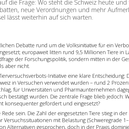
uf die Frage: Wo steht die Schweiz heute und 
Debatten, neue Verordnungen und mehr Aufmerk
 lässt weiterhin auf sich warten.
lichen Debatte rund um die Volksinitiative für ein Ver
ingesetzt; europaweit litten rund 9,5 Millionen Tiere 
ndfrage der Forschungspolitik, sondern mitten in der G
s aber nicht.
erversuchsverbots-Initiative eine klare Entscheidung: 
chweiz in Versuchen verwendet wurden – rund 2 Prozent
chlag, für Universitäten und Pharmaunternehmen dageg
h bestätigt wurden. Die zentrale Frage blieb jedoch: We
ht konsequenter gefördert und eingesetzt?
Rede sein. Die Zahl der eingesetzten Tiere stieg in der
ar Versuchssituationen mit Belastung (Schweregrade 1–
n Alternativen gesprochen, doch in der Praxis dominier