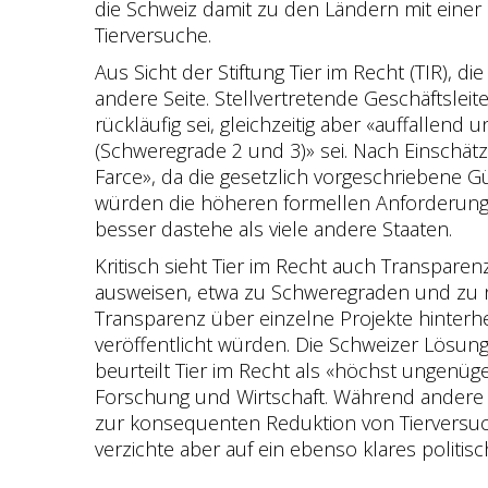
die Schweiz damit zu den Ländern mit einer
Tierversuche.
Aus Sicht der Stiftung Tier im Recht (TIR), d
andere Seite. Stellvertretende Geschäftslei
rückläufig sei, gleichzeitig aber «auffallen
(Schweregrade 2 und 3)» sei. Nach Einschätzu
Farce», da die gesetzlich vorgeschriebene
würden die höheren formellen Anforderungen
besser dastehe als viele andere Staaten.
Kritisch sieht Tier im Recht auch Transparen
ausweisen, etwa zu Schweregraden und zu ni
Transparenz über einzelne Projekte hinterh
veröffentlicht würden. Die Schweizer Lösung 
beurteilt Tier im Recht als «höchst ungenüg
Forschung und Wirtschaft. Während andere L
zur konsequenten Reduktion von Tierversuche
verzichte aber auf ein ebenso klares politi