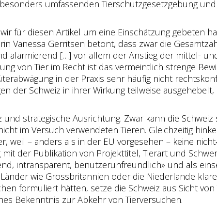
 besonders umfassenden Tierschutzgesetzgebung und det
ie wir für diesen Artikel um eine Einschätzung gebeten ha
terin Vanessa Gerritsen betont, dass zwar die Gesamtza
d und alarmierend […] vor allem der Anstieg der mittel-
ng von Tier im Recht ist das vermeintlich strenge Bewill
 Güterabwägung in der Praxis sehr häufig nicht recht
 der Schweiz in ihrer Wirkung teilweise ausgehebelt, 
z und strategische Ausrichtung. Zwar kann die Schweiz 
cht im Versuch verwendeten Tieren. Gleichzeitig hinke 
er, weil – anders als in der EU vorgesehen – keine ni
mit der Publikation von Projekttitel, Tierart und Schwe
end, intransparent, benutzerunfreundlich» und als eins
änder wie Grossbritannien oder die Niederlande klare
n formuliert hätten, setze die Schweiz aus Sicht von Ti
sches Bekenntnis zur Abkehr von Tierversuchen.