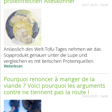
proteinreichen Alleskönner
Effizienz
26.07.2025 |
Sarah
Anlässlich des Welt-Tofu-Tages nehmen wir das
Sojaprodukt genauer unter die Lupe und
vergleichen es mit tierischen Proteinquellen.
Weiterlesen
über
Welt-
Tofu-
Pourquoi renoncer à manger de la
Tag:
viande ? Voici pourquoi les arguments
Spannendes
über
contre ne tiennent pas la route !
den
24.06.2025 |
Sarah
proteinreichen
Alleskönner