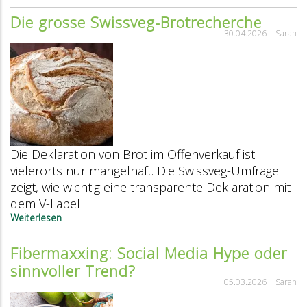
Preisvergleich
Die grosse Swissveg-Brotrecherche
2026:
30.04.2026 |
Sarah
Wie
konkurrenzfähig
sind
pflanzliche
Milchalternativen?
Die Deklaration von Brot im Offenverkauf ist
vielerorts nur mangelhaft. Die Swissveg-Umfrage
zeigt, wie wichtig eine transparente Deklaration mit
dem V-Label
Weiterlesen
über
Die
grosse
Fibermaxxing: Social Media Hype oder
Swissveg-
sinnvoller Trend?
Brotrecherche
05.03.2026 |
Sarah