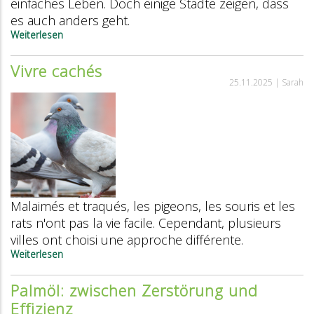
einfaches Leben. Doch einige Städte zeigen, dass
es auch anders geht.
Weiterlesen
über
Ein
Leben
Vivre cachés
im
25.11.2025 |
Sarah
Verborgenen
Malaimés et traqués, les pigeons, les souris et les
rats n'ont pas la vie facile. Cependant, plusieurs
villes ont choisi une approche différente.
Weiterlesen
über
Vivre
cachés
Palmöl: zwischen Zerstörung und
Effizienz