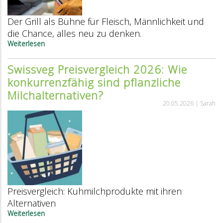
Der Grill als Bühne für Fleisch, Männlichkeit und
die Chance, alles neu zu denken.
Weiterlesen
über
Der
Grill:
Swissveg Preisvergleich 2026: Wie
Die
konkurrenzfähig sind pflanzliche
letzte
Bastion
Milchalternativen?
klassischer
20.05.2026 |
Sarah
Männlichkeit?
Preisvergleich: Kuhmilchprodukte mit ihren
Alternativen
Weiterlesen
über
Swissveg