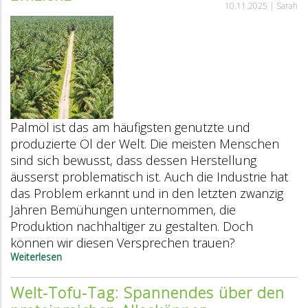
10.11.2025 |
Sarah
Palmöl ist das am häufigsten genutzte und
produzierte Öl der Welt. Die meisten Menschen
sind sich bewusst, dass dessen Herstellung
äusserst problematisch ist. Auch die Industrie hat
das Problem erkannt und in den letzten zwanzig
Jahren Bemühungen unternommen, die
Produktion nachhaltiger zu gestalten. Doch
können wir diesen Versprechen trauen?
Weiterlesen
über
Palmöl:
zwischen
Welt-Tofu-Tag: Spannendes über den
Zerstörung
und