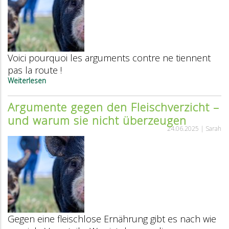
Voici pourquoi les arguments contre ne tiennent
pas la route !
Weiterlesen
über
Pourquoi
renoncer
Argumente gegen den Fleischverzicht –
à
und warum sie nicht überzeugen
manger
de
24.06.2025 |
Sarah
la
viande ?
Voici
pourquoi
les
arguments
contre
ne
tiennent
Gegen eine fleischlose Ernährung gibt es nach wie
pas
la