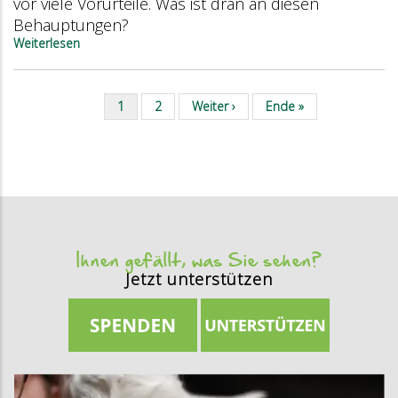
vor viele Vorurteile. Was ist dran an diesen
route !
Behauptungen?
Weiterlesen
über
Argumente
gegen
den
Aktuelle
1
Seite
2
Nächste
Weiter ›
Letzte
Ende »
Fleischverzicht
Seitennummerierung
Seite
Seite
Seite
–
und
warum
sie
nicht
überzeugen
Ihnen gefällt, was Sie sehen?
Jetzt unterstützen