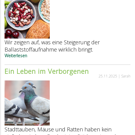
Wir zeigen auf, was eine Steigerung der
Ballaststoffaufnahme wirklich bringt.
Weiterlesen
über
Fibermaxxing:
Social
Ein Leben im Verborgenen
Media
25.11.2025 |
Sarah
Hype
oder
sinnvoller
Trend?
Stadttauben, Mäuse und Ratten haben kein