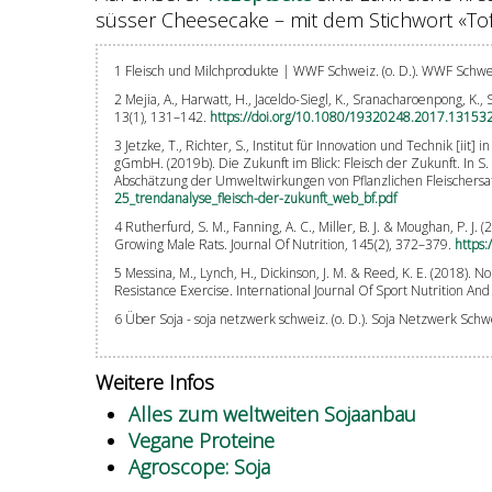
süsser Cheesecake – mit dem Stichwort «Tof
1 Fleisch und Milchprodukte | WWF Schweiz. (o. D.). WWF Schw
2 Mejia, A., Harwatt, H., Jaceldo-Siegl, K., Sranacharoenpong, K
13(1), 131–142.
https://doi.org/10.1080/19320248.2017.13153
3 Jetzke, T., Richter, S., Institut für Innovation und Technik [
gGmbH. (2019b). Die Zukunft im Blick: Fleisch der Zukunft. In S
Abschätzung der Umweltwirkungen von Pflanzlichen Fleischersat
25_trendanalyse_fleisch-der-zukunft_web_bf.pdf
4 Rutherfurd, S. M., Fanning, A. C., Miller, B. J. & Moughan, P. J
Growing Male Rats. Journal Of Nutrition, 145(2), 372–379.
https:
5 Messina, M., Lynch, H., Dickinson, J. M. & Reed, K. E. (2018)
Resistance Exercise. International Journal Of Sport Nutrition An
6 Über Soja - soja netzwerk schweiz. (o. D.). Soja Netzwerk Schw
Weitere Infos
Alles zum weltweiten Sojaanbau
Vegane Proteine
Agroscope: Soja