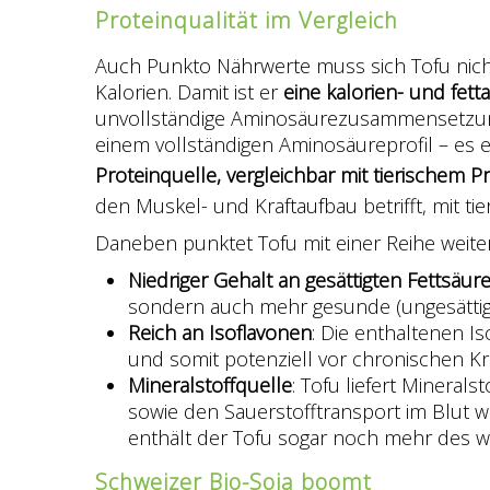
Proteinqualität im Vergleich
Auch Punkto Nährwerte muss sich Tofu nich
Kalorien. Damit ist er
eine kalorien- und fet
unvollständige Aminosäurezusammensetzung. 
einem vollständigen Aminosäureprofil – es 
Proteinquelle, vergleichbar mit tierischem Pr
den Muskel- und Kraftaufbau betrifft, mit ti
Daneben punktet Tofu mit einer Reihe weiter
Niedriger Gehalt an gesättigten Fettsäur
sondern auch mehr gesunde (ungesättigte
Reich an Isoflavonen
: Die enthaltenen I
und somit potenziell vor chronischen K
Mineralstoffquelle
: Tofu liefert Minera
sowie den Sauerstofftransport im Blut w
enthält der Tofu sogar noch mehr des w
Schweizer Bio-Soja boomt