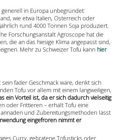
 generell in Europa unbegründet:
nd, wie etwa Italien, Österreich oder
jährlich rund 4000 Tonnen Soja produziert.
che Forschungsanstalt Agroscope hat die
n, die an das hiesige Klima angepasst sind,
n eignen. Mehr zu Schweizer Tofu kann
hier
t sein fader Geschmack wäre, denkt sich
inden Tofu vor allem mit einem langweiligen,
ein Vorteil ist, da er sich dadurch vielseitig
n oder Frittieren – erhält Tofu eine
Marinaden und Zubereitungsmethoden lässt
Verwendung eingefroren nimmt er
iges Curry, gebratene Tofusticks oder