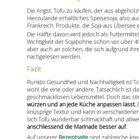
Die Angst, Tofu zu kaufen, der aus abgehol
Hierzulande erhältliches Speisesoja, also a
Frankreich. Produkte, die Soja aus Übersee 
Die Hälfte davon wird jedoch als Futtermitt
Wichtigkeit der Sojabohne schon vor über 40
aber auch an solchen, die sich aufgrund i
nachgelesen werden.
Fazit
Punkto Gesundheit und Nachhaltigkeit ist To
wohl die eine oder andere. Tatsächlich ist d
geschmacklosen Lebensmittel. Doch das sti
würzen und an jede Küche anpassen lässt.
knusprige Textur und kann in verschiedene
sich Tofu wunderbar schmackhaft und abwec
anschliessend die Marinade besser auf.
Auf unserer
Rezeptseite
sind zahlreiche kr