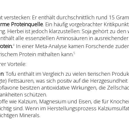
t verstecken: Er enthält durchschnittlich rund 15 Gr
tarme Proteinquelle
. Ein häufig vorgebrachter Kritikpunkt
Hierbei ist jedoch klarzustellen: Soja gehört zu den 
enthält alle essenziellen Aminosäuren in ausreichende
otein.
In einer Meta-Analyse kamen Forschende zudem
4
erischem Protein mithalten kann.
5
er Vorteile:
en
: Tofu enthält im Vergleich zu vielen tierischen Prod
) Fettsäuren, was sich positiv auf die Herzgesundheit
soflavone besitzen antioxidative Wirkungen, die Zellsch
rankheiten schützen.
lstoffe wie Kalzium, Magnesium und Eisen, die für Knoc
ichtig sind. Wenn im Herstellungsprozess Kalziumsulfat
ichtigen Minerals.