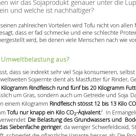
en wir das Sojaprodukt genauer unter die Lupe
ein und welche ist nachhaltiger?
nd seinen zahlreichen Vorteilen wird Tofu nicht von al
sagt, dass er fad schmecke und eine schlechte Protei
n hergestellt wird, bei denen viele Menschen nach wie 
er Umweltbelastung aus?
t, dass sie indirekt sehr viel Soja konsumieren, selbs
weltweiten Sojaernte dient als Mastfutter für Rinder, 
Kilogramm Rindfleisch rund fünf bis 20 Kilogramm Futte
sslich um Gras, sondern auch um Getreide und Soja. D
 von einem Kilogramm
Rindfleisch stösst 12 bis 13 Kilo CO
amm
Tofu nur knapp ein Kilo CO
-Äqivalent.
In Ermangelu
2
2
 verwendet:
Die Belastung des Grundwassers und Bo
as Siebenfache geringer
, da weniger Schwefeldioxid, S
, schneidet die pflanzliche Variante besser ab: Die Pro