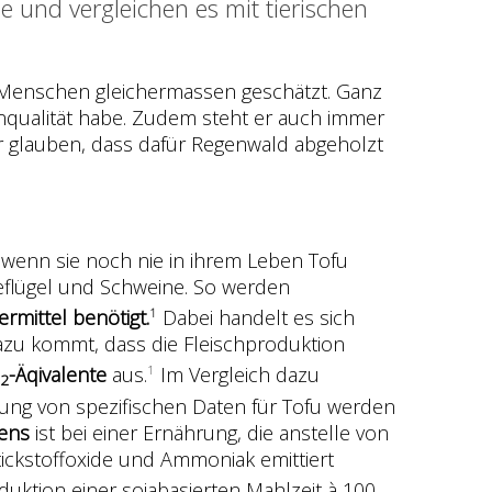
 und vergleichen es mit tierischen
len Menschen gleichermassen geschätzt. Ganz
nqualität habe. Zudem steht er auch immer
vor glauben, dass dafür Regenwald abgeholzt
t wenn sie noch nie in ihrem Leben Tofu
Geflügel und Schweine. So werden
rmittel benötigt.
Dabei handelt es sich
1
azu kommt, dass die Fleischproduktion
-Äqivalente
aus.
Im Vergleich dazu
1
2
ng von spezifischen Daten für Tofu werden
dens
ist bei einer Ernährung, die anstelle von
tickstoffoxide und Ammoniak emittiert
duktion einer sojabasierten Mahlzeit à 100