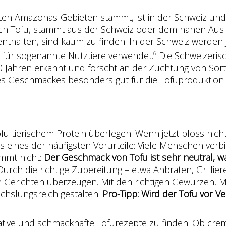
zten Amazonas-Gebieten stammt, ist in der Schweiz und
uch Tofu, stammt aus der Schweiz oder dem nahen Ausla
enthalten, sind kaum zu finden. In der Schweiz werden 
el für sogenannte Nutztiere verwendet.
Die Schweizeris
6
 Jahren erkannt und forscht an der Züchtung von Sorte
hres Geschmackes besonders gut für die Tofuproduktio
fu tierischem Protein überlegen. Wenn jetzt bloss nich
as eines der häufigsten Vorurteile: Viele Menschen verb
mmt nicht:
Der Geschmack von Tofu ist sehr neutral, was 
Durch die richtige Zubereitung – etwa Anbraten, Grilliere
n Gerichten überzeugen.
Mit den richtigen Gewürzen, 
hslungsreich gestalten.
Pro-Tipp: Wird der Tofu vor 
eative und schmackhafte Tofurezepte zu finden. Ob crem