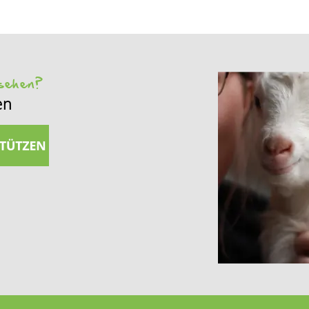
 sehen?
en