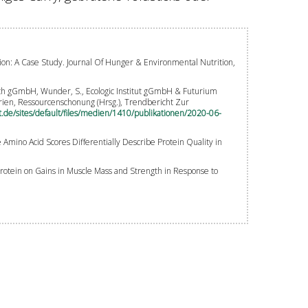
tion: A Case Study. Journal Of Hunger & Environmental Nutrition,
search gGmbH, Wunder, S., Ecologic Institut gGmbH & Futurium
arien, Ressourcenschonung (Hrsg.), Trendbericht Zur
e/sites/default/files/medien/1410/publikationen/2020-06-
le Amino Acid Scores Differentially Describe Protein Quality in
Protein on Gains in Muscle Mass and Strength in Response to