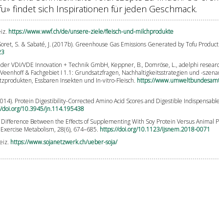
u» findet sich Inspirationen für jeden Geschmack.
eiz.
https://www.wwf.ch/de/unsere-ziele/fleisch-und-milchprodukte
., Soret, S. & Sabaté, J. (2017b). Greenhouse Gas Emissions Generated by Tofu Produc
23
iit] in der VDI/VDE Innovation + Technik GmbH, Keppner, B., Domröse, L., adelphi re
. Veenhoff & Fachgebiet I 1.1: Grundsatzfragen, Nachhaltigkeitsstrategien und -szen
zprodukten, Essbaren Insekten und In-vitro-Fleisch.
https://www.umweltbundesamt.d
. (2014). Protein Digestibility-Corrected Amino Acid Scores and Digestible Indispensab
//doi.org/10.3945/jn.114.195438
. No Difference Between the Effects of Supplementing With Soy Protein Versus Animal 
d Exercise Metabolism, 28(6), 674–685.
https://doi.org/10.1123/ijsnem.2018-0071
eiz.
https://www.sojanetzwerk.ch/ueber-soja/