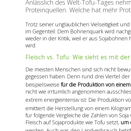
Anlässlich des Welt-Tofu-Tages nehm
Proteinquellen. Welche hat mehr Prot
Trotz seiner unglaublichen Vielseitigkeit u
im Gegenteil: Dem Bohnenquark wird nachge
wieder in der Kritik, weil er aus Sojabohne
wird.
Fleisch vs. Tofu: Wie sieht es mit d
Die meisten Menschen sind sich nicht bewuss
gegessen haben. Denn rund drei Viertel der 
beispielsweise
für die Produktion von einem 
nicht wie irrtümlich angenommen ausschlie
extrem energieintensiv ist: Die Produktion
emittiert die Herstellung von einem Kilogr
für folgende Vergleiche die Zahlen von Soja
Fleisch auf Sojaprodukte wie Tofu setzt,
um d
werden.
Auch was den Landverbrauch betrifft