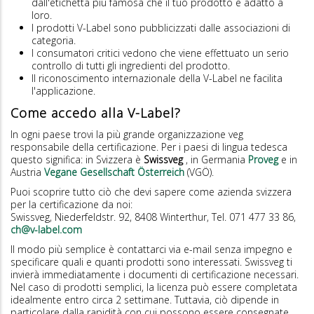
dall'etichetta più famosa che il tuo prodotto è adatto a
loro.
I prodotti V-Label sono pubblicizzati dalle associazioni di
categoria.
I consumatori critici vedono che viene effettuato un serio
controllo di tutti gli ingredienti del prodotto.
Il riconoscimento internazionale della V-Label ne facilita
l'applicazione.
Come accedo alla V-Label?
In ogni paese trovi la più grande organizzazione veg
responsabile della certificazione. Per i paesi di lingua tedesca
questo significa: in Svizzera è
Swissveg
, in Germania
Proveg
e in
Austria
Vegane Gesellschaft Österreich
(VGÖ).
Puoi scoprire tutto ciò che devi sapere come azienda svizzera
per la certificazione da noi:
Swissveg, Niederfeldstr. 92, 8408 Winterthur, Tel. 071 477 33 86,
ch@v-label.com
Il modo più semplice è contattarci via e-mail senza impegno e
specificare quali e quanti prodotti sono interessati. Swissveg ti
invierà immediatamente i documenti di certificazione necessari.
Nel caso di prodotti semplici, la licenza può essere completata
idealmente entro circa 2 settimane. Tuttavia, ciò dipende in
particolare dalla rapidità con cui possono essere consegnate