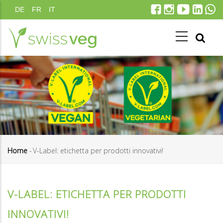
Salta
DE
FR
IT
al
contenuto
principale
Home
-
V-Label: etichetta per prodotti innovativi!
Briciole
di
V-LABEL: ETICHETTA PER PRODOTTI
pane
INNOVATIVI!