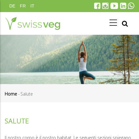
Salta
DE
FR
IT
al
contenuto
principale
Home
-
Salute
Briciole
di
SALUTE
pane
Il nostro corpo è il nostro habitat. Le seguenti sezioni spiegano