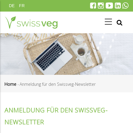
Salta
DE
FR
al
contenuto
principale
Home
-
Anmeldung für den Swissveg-Newsletter
Briciole
di
ANMELDUNG FÜR DEN SWISSVEG-
pane
NEWSLETTER