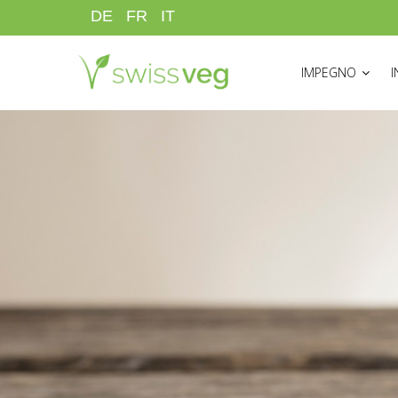
Salta
DE
FR
IT
al
HAUPTNAVIGATI
contenuto
IMPEGNO
principale