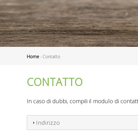
Home
-
Contatto
Briciole
di
CONTATTO
pane
In caso di dubbi, compili il modulo di conta
Indirizzo