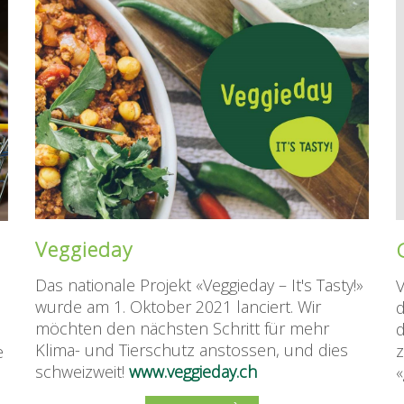
Veggieday
Das nationale Projekt «Veggieday – It's Tasty!»
V
wurde am 1. Oktober 2021 lanciert. Wir
d
möchten den nächsten Schritt für mehr
Klima- und Tierschutz anstossen, und dies
e
schweizweit!
www.veggieday.ch
«