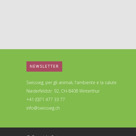
NEWSLETTER
Swissveg, per gli animali, l'ambiente e la salute
Niederfeldstr. 92, CH-8408 Winterthur
+41 (0)71 477 33 77
info@swissveg.ch