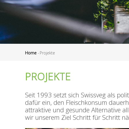
Home
-
Projekte
Briciole
di
PROJEKTE
pane
Seit 1993 setzt sich Swissveg als pol
dafür ein, den Fleischkonsum dauerh
attraktive und gesunde Alternative a
wir unserem Ziel Schritt für Schritt