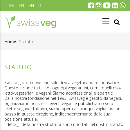
Salta
DE
FR
EN
IT
al
contenuto
principale
Home
-
Statuto
Briciole
di
STATUTO
pane
Swissveg promuove uno stile di vita vegetariano responsabile.
Questo include tutti i sottogruppi vegetariani, come quelli ovo-
latto-vegetariani e vegani. Siamo aconfessionali e apartitici.
Dalla nostra fondazione nel 1993, Swissveg è gestito da vegani,
organizziamo noi stessi eventi vegani e pubblichiamo solo
ricette vegane. Tuttavia, siamo aperti a chiunque voglia fare un
passo in questa direzione, indipendentemente dalla sua
posizione attuale.
I dettagli della nostra struttura sono riportati nel nostro statuto: