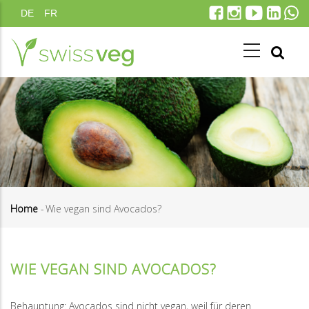
Salta
DE
FR
al
contenuto
principale
Home
-
Wie vegan sind Avocados?
Briciole
di
WIE VEGAN SIND AVOCADOS?
pane
Behauptung: Avocados sind nicht vegan, weil für deren