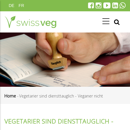
Salta
DE
FR
al
contenuto
principale
Home
-
Vegetarier sind diensttauglich - Veganer nicht
Briciole
di
VEGETARIER SIND DIENSTTAUGLICH -
pane