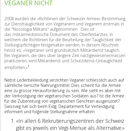
VEGANER NICHT
2008 wurden die «Richtlinien der Schweizer Armee» Bestimmung
zur Diensttauglichkeit von Vegetariern und Veganern erstmals in
die "Nosologia Militaris" aufgenommen. Dies ist
das militärmedizinische Dokument des Oberfeldarztes, in
welchem die Richtlinien für die Beurteilung der Tauglichkeit der
Stellungspflichtigen festgehalten werden. In diesem Abschnitt
heisst es: «Vegetarier sind grundsätzlich Militärdienst tauglich.
Bei Veganern, die dies über längere Zeit nachgewiesenermassen
praktizieren, wird Militärdienst und Schutzdienst-Untauglichkeit
1
empfohlen.»
Nebst Lederbekleidung verzichten Veganer schliesslich auch auf
sämtliche tierische Nahrungsmittel. Dies scheint für die Armee
eine zu grosse Herausforderung zu sein. Wie sieht es aber mit
der Verköstigung der vegetarischen Soldaten aus? Ist die Armee
für die Zubereitung von vegetarischen Gerichten ausgerüstet?
Swissveg hat sich beim Eidg. Departement für Verteidigung
informiert und folgende Stellungnahme erhalten:
«In allen 6 Rekrutierungszentren der Schweiz
gibt es jeweils ein Vegi-Menue als Alternative.»