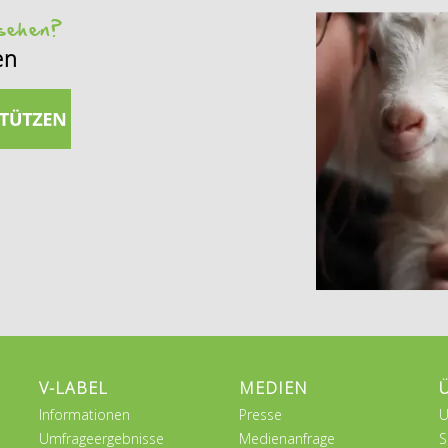
 sehen?
en
V-LABEL
MEDIEN
Informationen
Presse
U
Umfrageergebnisse
Medienanfrage
S