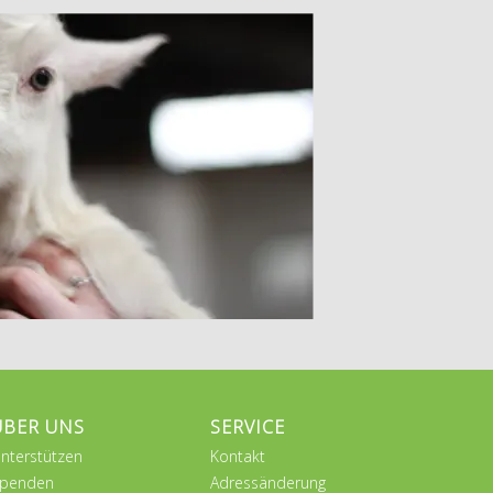
ÜBER UNS
SERVICE
nterstützen
Kontakt
penden
Adressänderung