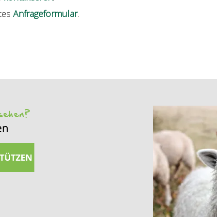
ates
Anfrageformular
.
 sehen?
en