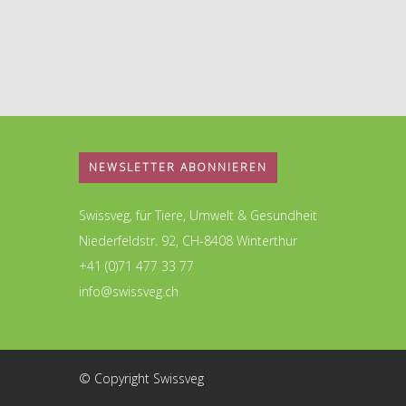
NEWSLETTER ABONNIEREN
Swissveg, für Tiere, Umwelt & Gesundheit
Niederfeldstr. 92, CH-8408 Winterthur
+41 (0)71 477 33 77
info@swissveg.ch
© Copyright Swissveg