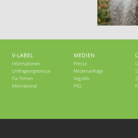
V-LABEL
MEDIEN
Informationen
Presse
U
Umfrageergebnisse
Medienanfrage
S
Für Firmen
Veg-Info
Z
International
FAQ
K