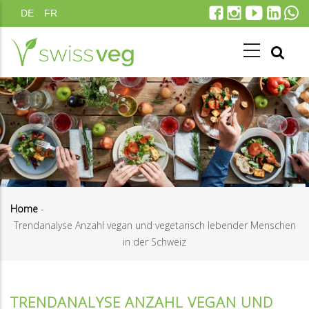
Direkt
DE
FR
zum
Inhalt
Home
-
Trendanalyse Anzahl vegan und vegetarisch lebender Menschen
Pfadnavigation
in der Schweiz
TRENDANALYSE ANZAHL VEGAN UND