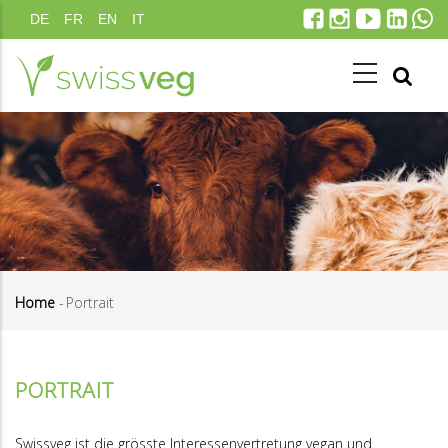
Direkt
DE
FR
EN
IT
zum
Inhalt
Home
-
Portrait
Pfadnavigation
PORTRAIT
Swissveg ist die grösste Interessenvertretung vegan und