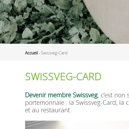
Accueil
-
Swissveg-Card
Fil
d'Ariane
SWISSVEG-CARD
Devenir membre Swissveg
, c’est non
portemonnaie : la Swissveg-Card, la
et au restaurant.